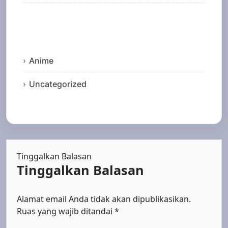
Categories
Anime
Uncategorized
Tinggalkan Balasan
Tinggalkan Balasan
Alamat email Anda tidak akan dipublikasikan.
Ruas yang wajib ditandai
*