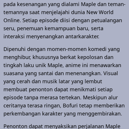
pada kesenangan yang dialami Maple dan teman-
temannya saat menjelajahi dunia New World
Online. Setiap episode diisi dengan petualangan
seru, penemuan kemampuan baru, serta
interaksi menyenangkan antarkarakter.
Dipenuhi dengan momen-momen komedi yang
menghibur, khususnya berkat kepolosan dan
tingkah laku unik Maple, anime ini menawarkan
suasana yang santai dan menenangkan. Visual
yang cerah dan musik latar yang lembut
membuat penonton dapat menikmati setiap
episode tanpa merasa tertekan. Meskipun alur
ceritanya terasa ringan, Bofuri tetap memberikan
perkembangan karakter yang menggembirakan.
Penonton dapat menyaksikan perjalanan Maple