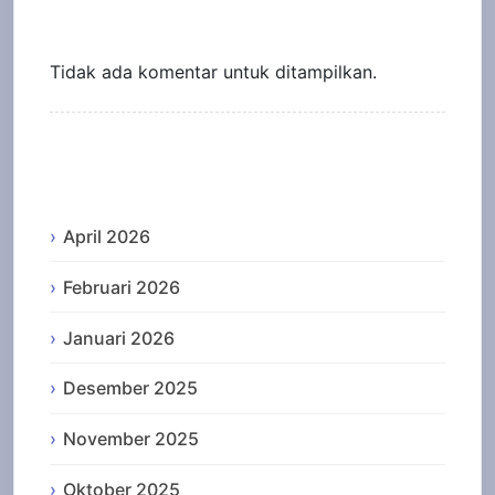
Recent Comments
Tidak ada komentar untuk ditampilkan.
Archives
April 2026
Februari 2026
Januari 2026
Desember 2025
November 2025
Oktober 2025