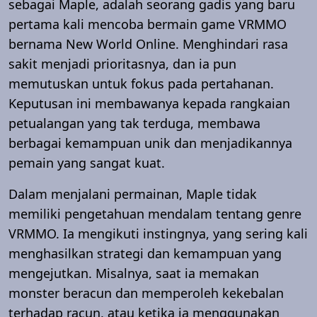
sebagai Maple, adalah seorang gadis yang baru
pertama kali mencoba bermain game VRMMO
bernama New World Online. Menghindari rasa
sakit menjadi prioritasnya, dan ia pun
memutuskan untuk fokus pada pertahanan.
Keputusan ini membawanya kepada rangkaian
petualangan yang tak terduga, membawa
berbagai kemampuan unik dan menjadikannya
pemain yang sangat kuat.
Dalam menjalani permainan, Maple tidak
memiliki pengetahuan mendalam tentang genre
VRMMO. Ia mengikuti instingnya, yang sering kali
menghasilkan strategi dan kemampuan yang
mengejutkan. Misalnya, saat ia memakan
monster beracun dan memperoleh kekebalan
terhadap racun, atau ketika ia menggunakan