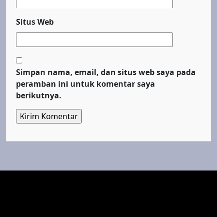
Situs Web
Simpan nama, email, dan situs web saya pada
peramban ini untuk komentar saya
berikutnya.