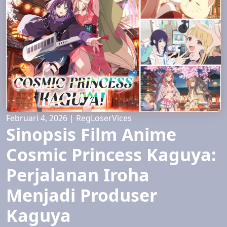
Februari 4, 2026
|
RegLoserVices
Sinopsis Film Anime
Cosmic Princess Kaguya:
Perjalanan Iroha
Menjadi Produser
Kaguya