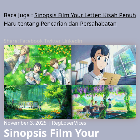
Baca Juga :
Sinopsis Film Your Letter: Kisah Penuh
Haru tentang Pencarian dan Persahabatan
Share:
Facebook
Twitter
Linkedin
November 3, 2025
|
RegLoserVices
Sinopsis Film Your