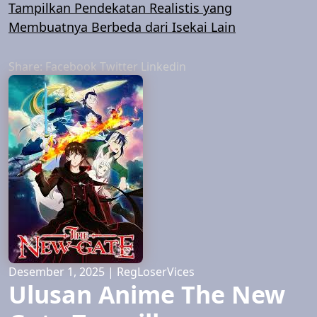
Tampilkan Pendekatan Realistis yang
Membuatnya Berbeda dari Isekai Lain
Share:
Facebook
Twitter
Linkedin
Desember 1, 2025
|
RegLoserVices
Ulusan Anime The New