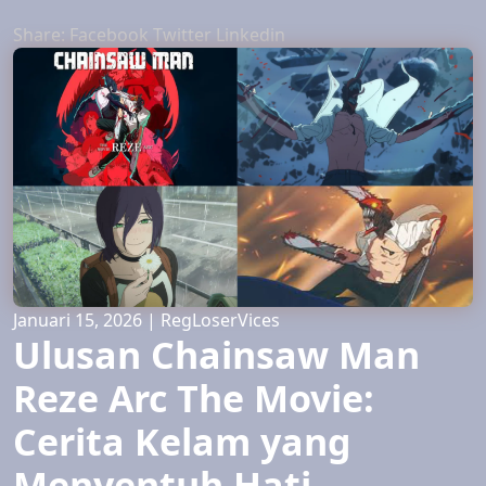
Share:
Facebook
Twitter
Linkedin
Januari 15, 2026
|
RegLoserVices
Ulusan Chainsaw Man
Reze Arc The Movie:
Cerita Kelam yang
Menyentuh Hati