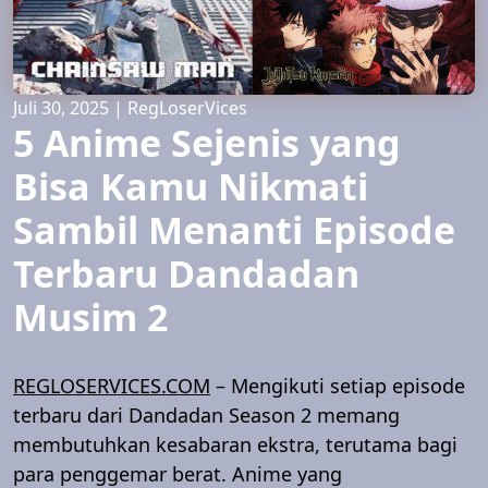
Juli 30, 2025
|
RegLoserVices
5 Anime Sejenis yang
Bisa Kamu Nikmati
Sambil Menanti Episode
Terbaru Dandadan
Musim 2
REGLOSERVICES.COM
– Mengikuti setiap episode
terbaru dari Dandadan Season 2 memang
membutuhkan kesabaran ekstra, terutama bagi
para penggemar berat. Anime yang