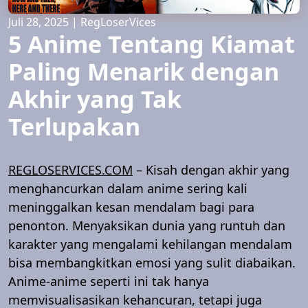
Juli 28, 2025
|
RegLoserVices
5 Anime Tentang Kiamat
Paling Menarik dengan
Akhir yang Tak
Terlupakan
REGLOSERVICES.COM
– Kisah dengan akhir yang
menghancurkan dalam anime sering kali
meninggalkan kesan mendalam bagi para
penonton. Menyaksikan dunia yang runtuh dan
karakter yang mengalami kehilangan mendalam
bisa membangkitkan emosi yang sulit diabaikan.
Anime-anime seperti ini tak hanya
memvisualisasikan kehancuran, tetapi juga