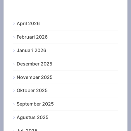
Archives
April 2026
Februari 2026
Januari 2026
Desember 2025
November 2025
Oktober 2025
September 2025
Agustus 2025
Juli 2025