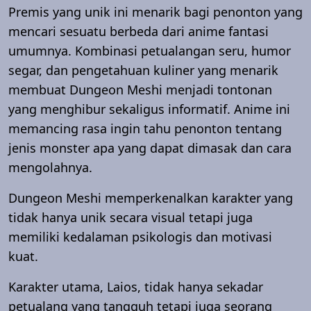
Premis yang unik ini menarik bagi penonton yang
mencari sesuatu berbeda dari anime fantasi
umumnya. Kombinasi petualangan seru, humor
segar, dan pengetahuan kuliner yang menarik
membuat Dungeon Meshi menjadi tontonan
yang menghibur sekaligus informatif. Anime ini
memancing rasa ingin tahu penonton tentang
jenis monster apa yang dapat dimasak dan cara
mengolahnya.
Dungeon Meshi memperkenalkan karakter yang
tidak hanya unik secara visual tetapi juga
memiliki kedalaman psikologis dan motivasi
kuat.
Karakter utama, Laios, tidak hanya sekadar
petualang yang tangguh tetapi juga seorang