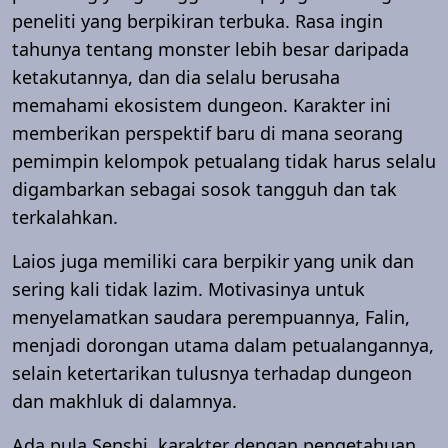
peneliti yang berpikiran terbuka. Rasa ingin
tahunya tentang monster lebih besar daripada
ketakutannya, dan dia selalu berusaha
memahami ekosistem dungeon. Karakter ini
memberikan perspektif baru di mana seorang
pemimpin kelompok petualang tidak harus selalu
digambarkan sebagai sosok tangguh dan tak
terkalahkan.
Laios juga memiliki cara berpikir yang unik dan
sering kali tidak lazim. Motivasinya untuk
menyelamatkan saudara perempuannya, Falin,
menjadi dorongan utama dalam petualangannya,
selain ketertarikan tulusnya terhadap dungeon
dan makhluk di dalamnya.
Ada pula Senshi, karakter dengan pengetahuan