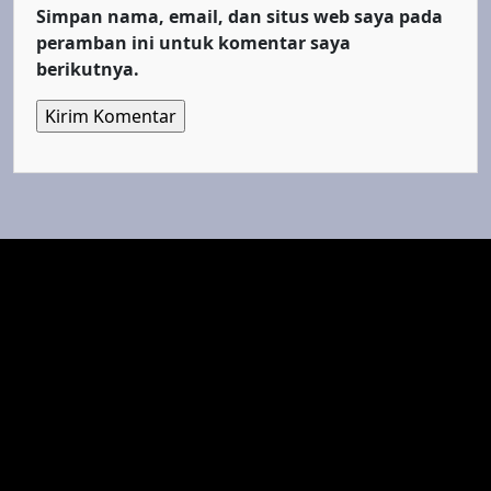
Simpan nama, email, dan situs web saya pada
peramban ini untuk komentar saya
berikutnya.
Top Cinema
Fenomena Dunia
LestariWisata