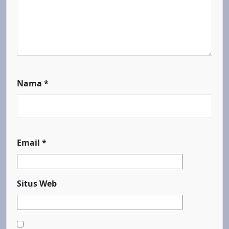
Nama
*
Email
*
Situs Web