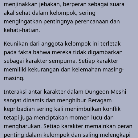
menjinakkan jebakan, berperan sebagai suara
akal sehat dalam kelompok, sering
mengingatkan pentingnya perencanaan dan
kehati-hatian.
Keunikan dari anggota kelompok ini terletak
pada fakta bahwa mereka tidak digambarkan
sebagai karakter sempurna. Setiap karakter
memiliki kekurangan dan kelemahan masing-
masing.
Interaksi antar karakter dalam Dungeon Meshi
sangat dinamis dan menghibur. Beragam
kepribadian sering kali menimbulkan konflik
tetapi juga menciptakan momen lucu dan
mengharukan. Setiap karakter memainkan peran
penting dalam kelompok dan saling melengkapi