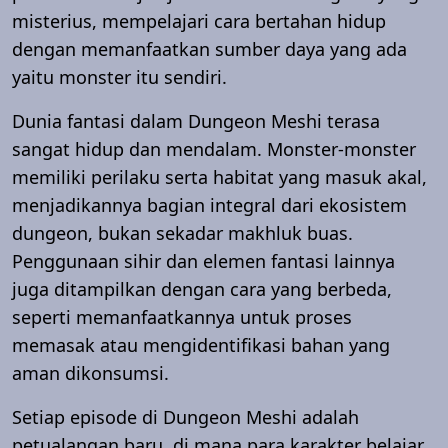
misterius, mempelajari cara bertahan hidup
dengan memanfaatkan sumber daya yang ada
yaitu monster itu sendiri.
Dunia fantasi dalam Dungeon Meshi terasa
sangat hidup dan mendalam. Monster-monster
memiliki perilaku serta habitat yang masuk akal,
menjadikannya bagian integral dari ekosistem
dungeon, bukan sekadar makhluk buas.
Penggunaan sihir dan elemen fantasi lainnya
juga ditampilkan dengan cara yang berbeda,
seperti memanfaatkannya untuk proses
memasak atau mengidentifikasi bahan yang
aman dikonsumsi.
Setiap episode di Dungeon Meshi adalah
petualangan baru, di mana para karakter belajar