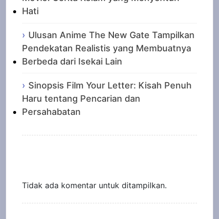
Hati
Ulusan Anime The New Gate Tampilkan
Pendekatan Realistis yang Membuatnya
Berbeda dari Isekai Lain
Sinopsis Film Your Letter: Kisah Penuh
Haru tentang Pencarian dan
Persahabatan
Recent Comments
Tidak ada komentar untuk ditampilkan.