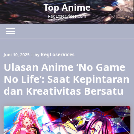
Skip
Top Anime
to
RegLoserVices.com
content
RegLoserVices
Juni 10, 2025
|
by
Ulasan Anime ‘No Game
No Life’: Saat Kepintaran
dan Kreativitas Bersatu