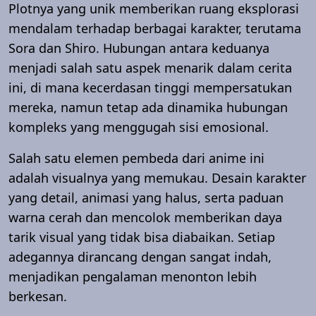
Plotnya yang unik memberikan ruang eksplorasi
mendalam terhadap berbagai karakter, terutama
Sora dan Shiro. Hubungan antara keduanya
menjadi salah satu aspek menarik dalam cerita
ini, di mana kecerdasan tinggi mempersatukan
mereka, namun tetap ada dinamika hubungan
kompleks yang menggugah sisi emosional.
Salah satu elemen pembeda dari anime ini
adalah visualnya yang memukau. Desain karakter
yang detail, animasi yang halus, serta paduan
warna cerah dan mencolok memberikan daya
tarik visual yang tidak bisa diabaikan. Setiap
adegannya dirancang dengan sangat indah,
menjadikan pengalaman menonton lebih
berkesan.