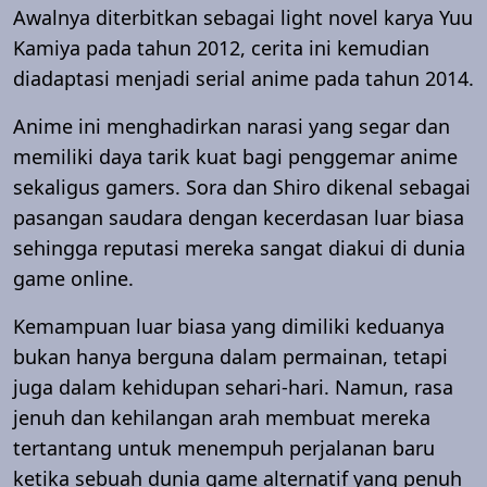
Awalnya diterbitkan sebagai light novel karya Yuu
Kamiya pada tahun 2012, cerita ini kemudian
diadaptasi menjadi serial anime pada tahun 2014.
Anime ini menghadirkan narasi yang segar dan
memiliki daya tarik kuat bagi penggemar anime
sekaligus gamers. Sora dan Shiro dikenal sebagai
pasangan saudara dengan kecerdasan luar biasa
sehingga reputasi mereka sangat diakui di dunia
game online.
Kemampuan luar biasa yang dimiliki keduanya
bukan hanya berguna dalam permainan, tetapi
juga dalam kehidupan sehari-hari. Namun, rasa
jenuh dan kehilangan arah membuat mereka
tertantang untuk menempuh perjalanan baru
ketika sebuah dunia game alternatif yang penuh