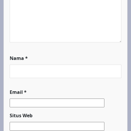
Nama
*
Email
*
Situs Web