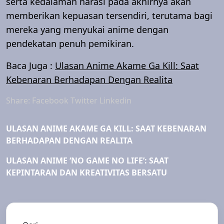
serta kedalaman narasi pada akhirnya akan
memberikan kepuasan tersendiri, terutama bagi
mereka yang menyukai anime dengan
pendekatan penuh pemikiran.
Baca Juga :
Ulasan Anime Akame Ga Kill: Saat
Kebenaran Berhadapan Dengan Realita
Share:
Facebook
Twitter
Linkedin
ULASAN ANIME AKAME GA KILL: SAAT KEBENARAN
BERHADAPAN DENGAN REALITA
ULASAN ANIME ‘NO GAME NO LIFE’: SAAT
KEPINTARAN DAN KREATIVITAS BERSATU