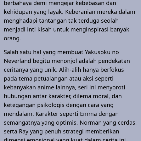
berbahaya demi mengejar kebebasan dan
kehidupan yang layak. Keberanian mereka dalam
menghadapi tantangan tak terduga seolah
menjadi inti kisah untuk menginspirasi banyak
orang.
Salah satu hal yang membuat Yakusoku no
Neverland begitu menonjol adalah pendekatan
ceritanya yang unik. Alih-alih hanya berfokus
pada tema petualangan atau aksi seperti
kebanyakan anime lainnya, seri ini menyoroti
hubungan antar karakter, dilema moral, dan
ketegangan psikologis dengan cara yang
mendalam. Karakter seperti Emma dengan
semangatnya yang optimis, Norman yang cerdas,
serta Ray yang penuh strategi memberikan
dimensi emosional yang kuat dalam cerita ini.