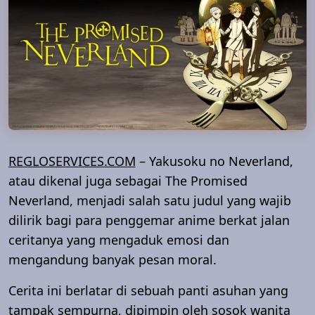
REGLOSERVICES.COM
– Yakusoku no Neverland,
atau dikenal juga sebagai The Promised
Neverland, menjadi salah satu judul yang wajib
dilirik bagi para penggemar anime berkat jalan
ceritanya yang mengaduk emosi dan
mengandung banyak pesan moral.
Cerita ini berlatar di sebuah panti asuhan yang
tampak sempurna, dipimpin oleh sosok wanita