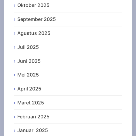
Oktober 2025
September 2025
Agustus 2025
Juli 2025
Juni 2025
Mei 2025
April 2025
Maret 2025
Februari 2025
Januari 2025