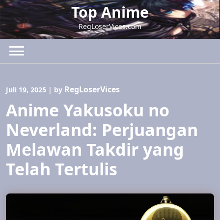
Skip
Top Anime
to
RegLoserVices.com
content
RegLoserVices
Juli 19, 2025
|
by
Anime Yakusoku no
Neverland: Perjuangan
Melawan Takdir yang
Telah Tertulis