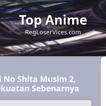
Top Anime
RegLoserVices.com
i No Shita Musim 2,
ekuatan Sebenarnya