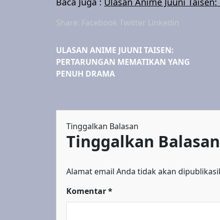
Baca Juga :
Ulasan Anime Juuni Taisen
Share:
Facebook
Twitter
Linkedin
ULASAN ANIME JUUNI TAISEN:
PERTARUNGAN MEMATIKAN YANG
PENUH DRAMA
Tinggalkan Balasan
Tinggalkan Balasan
Alamat email Anda tidak akan dipublikasi
Komentar
*