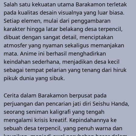
Salah satu kekuatan utama Barakamon terletak
pada kualitas desain visualnya yang luar biasa.
Setiap elemen, mulai dari penggambaran
karakter hingga latar belakang desa terpencil,
dibuat dengan sangat detail, menciptakan
atmosfer yang nyaman sekaligus memanjakan
mata. Anime ini berhasil menghadirkan
keindahan sederhana, menjadikan desa kecil
sebagai tempat pelarian yang tenang dari hiruk
pikuk dunia yang sibuk.
Cerita dalam Barakamon berpusat pada
perjuangan dan pencarian jati diri Seishu Handa,
seorang seniman kaligrafi yang tengah
mengalami krisis kreatif. Kepindahannya ke
sebuah desa terpencil, yang penuh warna dan