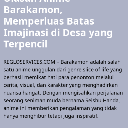
Barakamon,
Memperluas Batas
Imajinasi di Desa yang
Terpencil
REGLOSERVICES.COM
– Barakamon adalah salah
satu anime unggulan dari genre slice of life yang
berhasil memikat hati para penonton melalui
cerita, visual, dan karakter yang menghadirkan
nuansa hangat. Dengan mengisahkan perjalanan
seorang seniman muda bernama Seishu Handa,
anime ini memberikan pengalaman yang tidak
hanya menghibur tetapi juga inspiratif.