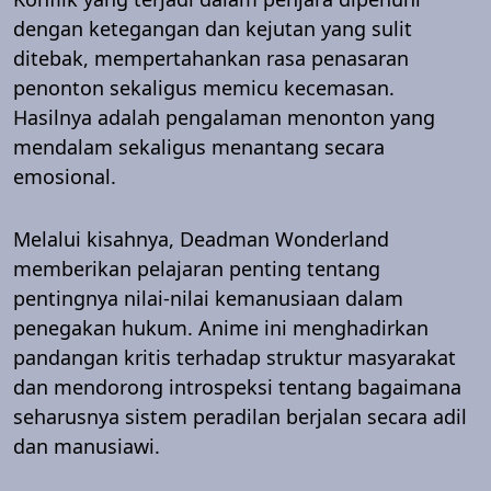
dengan ketegangan dan kejutan yang sulit
ditebak, mempertahankan rasa penasaran
penonton sekaligus memicu kecemasan.
Hasilnya adalah pengalaman menonton yang
mendalam sekaligus menantang secara
emosional.
Melalui kisahnya, Deadman Wonderland
memberikan pelajaran penting tentang
pentingnya nilai-nilai kemanusiaan dalam
penegakan hukum. Anime ini menghadirkan
pandangan kritis terhadap struktur masyarakat
dan mendorong introspeksi tentang bagaimana
seharusnya sistem peradilan berjalan secara adil
dan manusiawi.