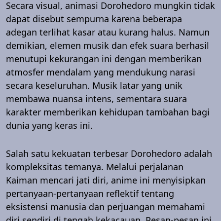
Secara visual, animasi Dorohedoro mungkin tidak
dapat disebut sempurna karena beberapa
adegan terlihat kasar atau kurang halus. Namun
demikian, elemen musik dan efek suara berhasil
menutupi kekurangan ini dengan memberikan
atmosfer mendalam yang mendukung narasi
secara keseluruhan. Musik latar yang unik
membawa nuansa intens, sementara suara
karakter memberikan kehidupan tambahan bagi
dunia yang keras ini.
Salah satu kekuatan terbesar Dorohedoro adalah
kompleksitas temanya. Melalui perjalanan
Kaiman mencari jati diri, anime ini menyisipkan
pertanyaan-pertanyaan reflektif tentang
eksistensi manusia dan perjuangan memahami
diri sendiri di tengah kekacauan. Pesan-pesan ini