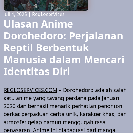
Juli 4, 2025
|
RegLoserVices
Ulasan Anime
Dorohedoro: Perjalanan
Reptil Berbentuk
Manusia dalam Mencari
Identitas Diri
REGLOSERVICES.COM
– Dorohedoro adalah salah
satu anime yang tayang perdana pada Januari
2020 dan berhasil menarik perhatian penonton
berkat perpaduan cerita unik, karakter khas, dan
atmosfer gelap namun menggugah rasa
penasaran. Anime ini diadaptasi dari manga