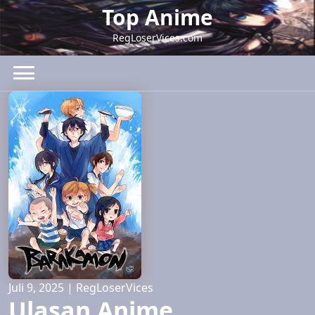
Skip
Top Anime
to
RegLoserVices.com
content
Juli 9, 2025
|
RegLoserVices
Ulasan Anime