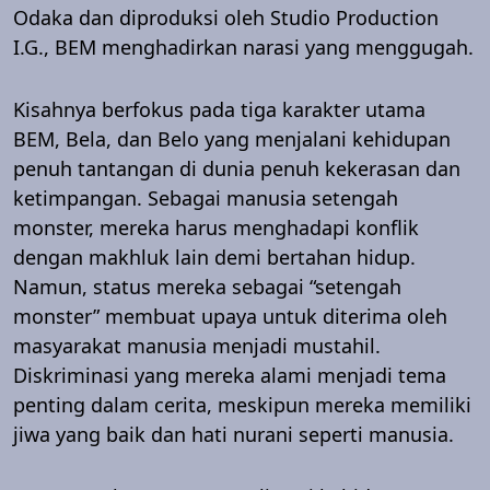
Odaka dan diproduksi oleh Studio Production
I.G., BEM menghadirkan narasi yang menggugah.
Kisahnya berfokus pada tiga karakter utama
BEM, Bela, dan Belo yang menjalani kehidupan
penuh tantangan di dunia penuh kekerasan dan
ketimpangan. Sebagai manusia setengah
monster, mereka harus menghadapi konflik
dengan makhluk lain demi bertahan hidup.
Namun, status mereka sebagai “setengah
monster” membuat upaya untuk diterima oleh
masyarakat manusia menjadi mustahil.
Diskriminasi yang mereka alami menjadi tema
penting dalam cerita, meskipun mereka memiliki
jiwa yang baik dan hati nurani seperti manusia.