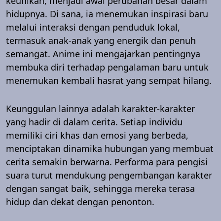
keunikan, menjadi awal perubahan besar dalam
hidupnya. Di sana, ia menemukan inspirasi baru
melalui interaksi dengan penduduk lokal,
termasuk anak-anak yang energik dan penuh
semangat. Anime ini mengajarkan pentingnya
membuka diri terhadap pengalaman baru untuk
menemukan kembali hasrat yang sempat hilang.
Keunggulan lainnya adalah karakter-karakter
yang hadir di dalam cerita. Setiap individu
memiliki ciri khas dan emosi yang berbeda,
menciptakan dinamika hubungan yang membuat
cerita semakin berwarna. Performa para pengisi
suara turut mendukung pengembangan karakter
dengan sangat baik, sehingga mereka terasa
hidup dan dekat dengan penonton.