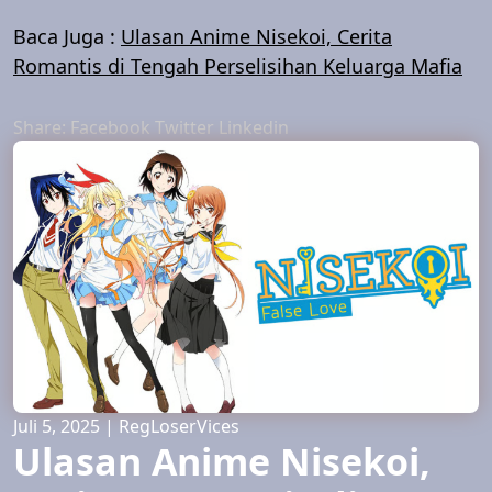
Baca Juga :
Ulasan Anime Nisekoi, Cerita
Romantis di Tengah Perselisihan Keluarga Mafia
Share:
Facebook
Twitter
Linkedin
Juli 5, 2025
|
RegLoserVices
Ulasan Anime Nisekoi,