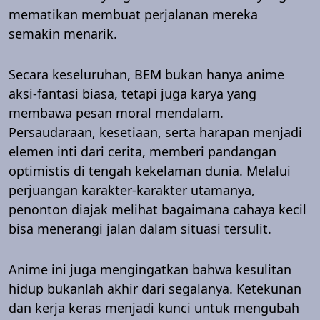
mematikan membuat perjalanan mereka
semakin menarik.
Secara keseluruhan, BEM bukan hanya anime
aksi-fantasi biasa, tetapi juga karya yang
membawa pesan moral mendalam.
Persaudaraan, kesetiaan, serta harapan menjadi
elemen inti dari cerita, memberi pandangan
optimistis di tengah kekelaman dunia. Melalui
perjuangan karakter-karakter utamanya,
penonton diajak melihat bagaimana cahaya kecil
bisa menerangi jalan dalam situasi tersulit.
Anime ini juga mengingatkan bahwa kesulitan
hidup bukanlah akhir dari segalanya. Ketekunan
dan kerja keras menjadi kunci untuk mengubah