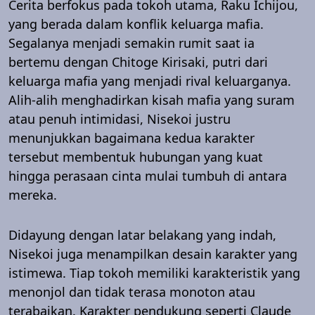
Cerita berfokus pada tokoh utama, Raku Ichijou,
yang berada dalam konflik keluarga mafia.
Segalanya menjadi semakin rumit saat ia
bertemu dengan Chitoge Kirisaki, putri dari
keluarga mafia yang menjadi rival keluarganya.
Alih-alih menghadirkan kisah mafia yang suram
atau penuh intimidasi, Nisekoi justru
menunjukkan bagaimana kedua karakter
tersebut membentuk hubungan yang kuat
hingga perasaan cinta mulai tumbuh di antara
mereka.
Didayung dengan latar belakang yang indah,
Nisekoi juga menampilkan desain karakter yang
istimewa. Tiap tokoh memiliki karakteristik yang
menonjol dan tidak terasa monoton atau
terabaikan. Karakter pendukung seperti Claude