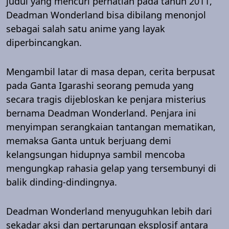
judul yang mencuri perhatian pada tahun 2011,
Deadman Wonderland bisa dibilang menonjol
sebagai salah satu anime yang layak
diperbincangkan.
Mengambil latar di masa depan, cerita berpusat
pada Ganta Igarashi seorang pemuda yang
secara tragis dijebloskan ke penjara misterius
bernama Deadman Wonderland. Penjara ini
menyimpan serangkaian tantangan mematikan,
memaksa Ganta untuk berjuang demi
kelangsungan hidupnya sambil mencoba
mengungkap rahasia gelap yang tersembunyi di
balik dinding-dindingnya.
Deadman Wonderland menyuguhkan lebih dari
sekadar aksi dan pertarungan eksplosif antara