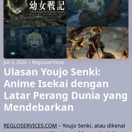
Juli 3, 2025
|
RegLoserVices
Ulasan Youjo Senki:
Anime Isekai dengan
Latar Perang Dunia yang
Mendebarkan
REGLOSERVICES.COM
– Youjo Senki, atau dikenal