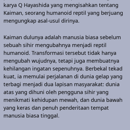
karya Q Hayashida yang mengisahkan tentang
Kaiman, seorang humanoid reptil yang berjuang
mengungkap asal-usul dirinya.
Kaiman dulunya adalah manusia biasa sebelum
sebuah sihir mengubahnya menjadi reptil
humanoid. Transformasi tersebut tidak hanya
mengubah wujudnya, tetapi juga membuatnya
kehilangan ingatan sepenuhnya. Berbekal tekad
kuat, ia memulai perjalanan di dunia gelap yang
terbagi menjadi dua lapisan masyarakat: dunia
atas yang dihuni oleh pengguna sihir yang
menikmati kehidupan mewah, dan dunia bawah
yang keras dan penuh penderitaan tempat
manusia biasa tinggal.