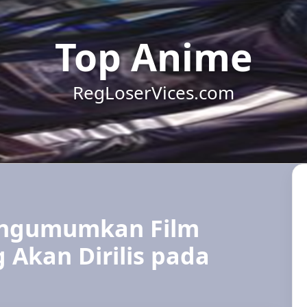
Top Anime
RegLoserVices.com
engumumkan Film
 Akan Dirilis pada