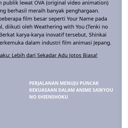
n publik lewat OVA (original video animation)
ang berhasil meraih banyak penghargaan.
 beberapa film besar seperti Your Name pada
, diikuti oleh Weathering with You (Tenki no
rkat karya-karya inovatif tersebut, Shinkai
 terkemuka dalam industri film animasi Jepang.
u: Lebih dari Sekadar Adu Jotos Biasa!
PERJALANAN MENUJU PUNCAK
KEKUASAAN DALAM ANIME SAIKYOU
NO SHIENSHOKU