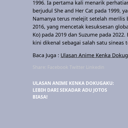
1996. Ia pertama kali menarik perhatia
berjudul She and Her Cat pada 1999, y
Namanya terus melejit setelah merilis
2016, yang mencetak kesuksesan global
Ko) pada 2019 dan Suzume pada 2022. Be
kini dikenal sebagai salah satu sineas
Baca Juga :
Ulasan Anime Kenka Dokugak
Share:
Facebook
Twitter
Linkedin
ULASAN ANIME KENKA DOKUGAKU:
LEBIH DARI SEKADAR ADU JOTOS
BIASA!