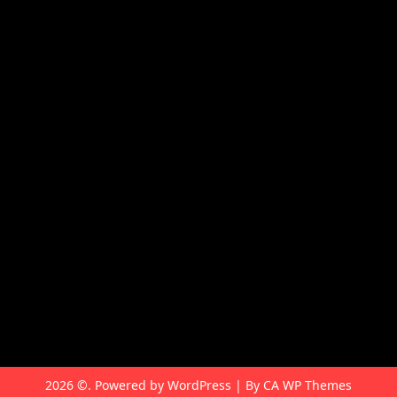
Top Cinema
Fenomena Dunia
LestariWisata
burcharry
2026 ©. Powered by WordPress | By
CA WP Themes