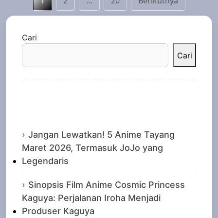
1
2
…
20
Berikutnya
pos
Cari
Cari
Recent Posts
Jangan Lewatkan! 5 Anime Tayang
Maret 2026, Termasuk JoJo yang
Legendaris
Sinopsis Film Anime Cosmic Princess
Kaguya: Perjalanan Iroha Menjadi
Produser Kaguya