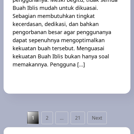
Buah Iblis mudah untuk dikuasai.
Sebagian membutuhkan tingkat
kecerdasan, dedikasi, dan bahkan
pengorbanan besar agar penggunanya
dapat sepenuhnya mengoptimalkan
kekuatan buah tersebut. Menguasai
kekuatan Buah Iblis bukan hanya soal
memakannya. Pengguna […]
Read More
Paginasi
Page
Page
Page
1
2
…
21
Next
pos