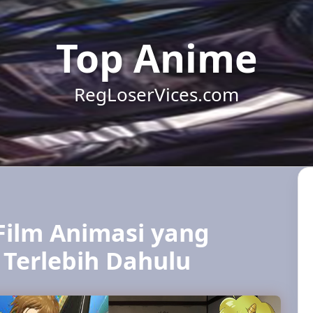
Top Anime
RegLoserVices.com
 Film Animasi yang
 Terlebih Dahulu