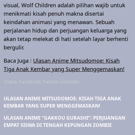
visual, Wolf Children adalah pilihan wajib untuk
menikmati kisah penuh makna disertai
keindahan animasi yang menawan. Sebuah
perjalanan hidup dan perjuangan keluarga yang
akan tetap melekat di hati setelah layar berhenti
bergulir.
Baca Juga :
Ulasan Anime Mitsudomoe: Kisah
Tiga Anak Kembar yang Super Menggemaskan!
Share:
Facebook
Twitter
Linkedin
ULASAN ANIME MITSUDOMOE: KISAH TIGA ANAK
KEMBAR YANG SUPER MENGGEMASKAN!
ULASAN ANIME “GAKKOU GURASHI”: PERJUANGAN
EMPAT SISWA DI TENGAH KEPUNGAN ZOMBIE