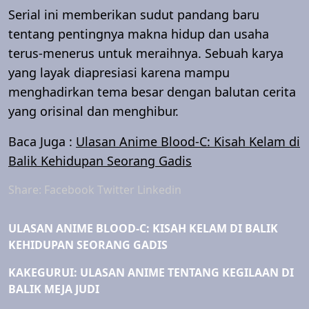
Serial ini memberikan sudut pandang baru
tentang pentingnya makna hidup dan usaha
terus-menerus untuk meraihnya. Sebuah karya
yang layak diapresiasi karena mampu
menghadirkan tema besar dengan balutan cerita
yang orisinal dan menghibur.
Baca Juga :
Ulasan Anime Blood-C: Kisah Kelam di
Balik Kehidupan Seorang Gadis
Share:
Facebook
Twitter
Linkedin
ULASAN ANIME BLOOD-C: KISAH KELAM DI BALIK
KEHIDUPAN SEORANG GADIS
KAKEGURUI: ULASAN ANIME TENTANG KEGILAAN DI
BALIK MEJA JUDI