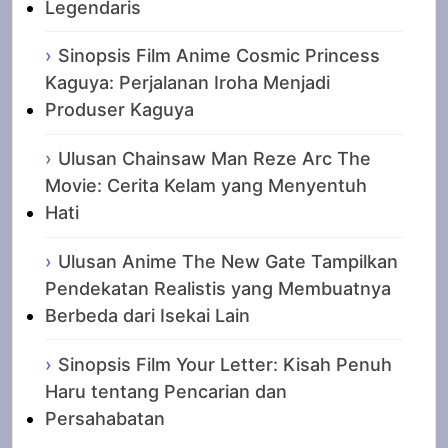
Legendaris
Sinopsis Film Anime Cosmic Princess
Kaguya: Perjalanan Iroha Menjadi
Produser Kaguya
Ulusan Chainsaw Man Reze Arc The
Movie: Cerita Kelam yang Menyentuh
Hati
Ulusan Anime The New Gate Tampilkan
Pendekatan Realistis yang Membuatnya
Berbeda dari Isekai Lain
Sinopsis Film Your Letter: Kisah Penuh
Haru tentang Pencarian dan
Persahabatan