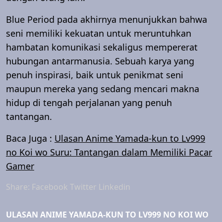
Blue Period pada akhirnya menunjukkan bahwa
seni memiliki kekuatan untuk meruntuhkan
hambatan komunikasi sekaligus mempererat
hubungan antarmanusia. Sebuah karya yang
penuh inspirasi, baik untuk penikmat seni
maupun mereka yang sedang mencari makna
hidup di tengah perjalanan yang penuh
tantangan.
Baca Juga :
Ulasan Anime Yamada-kun to Lv999
no Koi wo Suru: Tantangan dalam Memiliki Pacar
Gamer
Share:
Facebook
Twitter
Linkedin
ULASAN ANIME YAMADA-KUN TO LV999 NO KOI WO