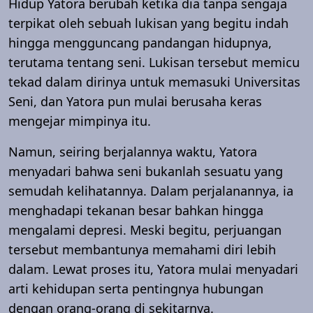
Hidup Yatora berubah ketika dia tanpa sengaja
terpikat oleh sebuah lukisan yang begitu indah
hingga mengguncang pandangan hidupnya,
terutama tentang seni. Lukisan tersebut memicu
tekad dalam dirinya untuk memasuki Universitas
Seni, dan Yatora pun mulai berusaha keras
mengejar mimpinya itu.
Namun, seiring berjalannya waktu, Yatora
menyadari bahwa seni bukanlah sesuatu yang
semudah kelihatannya. Dalam perjalanannya, ia
menghadapi tekanan besar bahkan hingga
mengalami depresi. Meski begitu, perjuangan
tersebut membantunya memahami diri lebih
dalam. Lewat proses itu, Yatora mulai menyadari
arti kehidupan serta pentingnya hubungan
dengan orang-orang di sekitarnya.