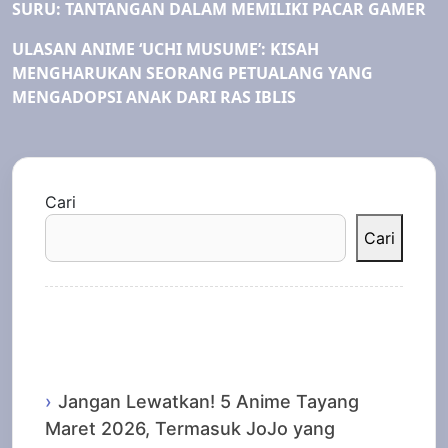
SURU: TANTANGAN DALAM MEMILIKI PACAR GAMER
ULASAN ANIME ‘UCHI MUSUME’: KISAH
MENGHARUKAN SEORANG PETUALANG YANG
MENGADOPSI ANAK DARI RAS IBLIS
Cari
Cari
Recent Posts
Jangan Lewatkan! 5 Anime Tayang
Maret 2026, Termasuk JoJo yang