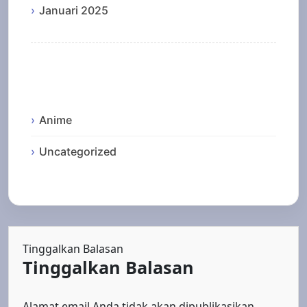
Januari 2025
Categories
Anime
Uncategorized
Tinggalkan Balasan
Tinggalkan Balasan
Alamat email Anda tidak akan dipublikasikan.