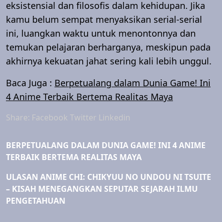
eksistensial dan filosofis dalam kehidupan. Jika
kamu belum sempat menyaksikan serial-serial
ini, luangkan waktu untuk menontonnya dan
temukan pelajaran berharganya, meskipun pada
akhirnya kekuatan jahat sering kali lebih unggul.
Baca Juga :
Berpetualang dalam Dunia Game! Ini
4 Anime Terbaik Bertema Realitas Maya
Share:
Facebook
Twitter
Linkedin
BERPETUALANG DALAM DUNIA GAME! INI 4 ANIME
TERBAIK BERTEMA REALITAS MAYA
ULASAN ANIME CHI: CHIKYUU NO UNDOU NI TSUITE
– KISAH MENEGANGKAN SEPUTAR SEJARAH ILMU
PENGETAHUAN