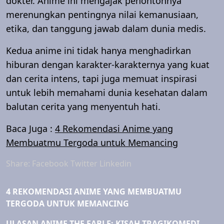
dokter. Anime ini mengajak penontonnya
merenungkan pentingnya nilai kemanusiaan,
etika, dan tanggung jawab dalam dunia medis.
Kedua anime ini tidak hanya menghadirkan
hiburan dengan karakter-karakternya yang kuat
dan cerita intens, tapi juga memuat inspirasi
untuk lebih memahami dunia kesehatan dalam
balutan cerita yang menyentuh hati.
Baca Juga :
4 Rekomendasi Anime yang
Membuatmu Tergoda untuk Memancing
Share:
Facebook
Twitter
Linkedin
4 REKOMENDASI ANIME YANG MEMBUATMU
TERGODA UNTUK MEMANCING
ULASAN ANIME THE FABLE: KISAH TRAGIKOMEDI