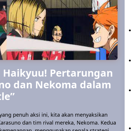
s Haikyuu! Pertarungan
uno dan Nekoma dalam
le”
ang penuh aksi ini, kita akan menyaksikan
Karasuno dan tim rival mereka, Nekoma. Kedua
h kemenangan, menggunakan segala strategi