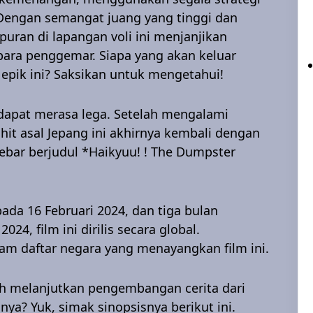
 Dengan semangat juang yang tinggi dan
an di lapangan voli ini menjanjikan
para penggemar. Siapa yang akan keluar
pik ini? Saksikan untuk mengetahui!
 dapat merasa lega. Setelah mengalami
it asal Jepang ini akhirnya kembali dengan
lebar berjudul *Haikyuu! ! The Dumpster
pada 16 Februari 2024, dan tiga bulan
24, film ini dirilis secara global.
am daftar negara yang menayangkan film ini.
ih melanjutkan pengembangan cerita dari
nya? Yuk, simak sinopsisnya berikut ini.