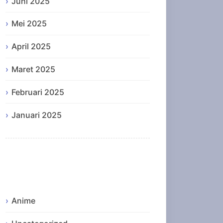
Juni 2025
Mei 2025
April 2025
Maret 2025
Februari 2025
Januari 2025
Categories
Anime