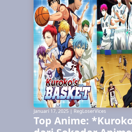
Januari 17, 2025
|
RegLoserVices
Top Anime: *Kuroko