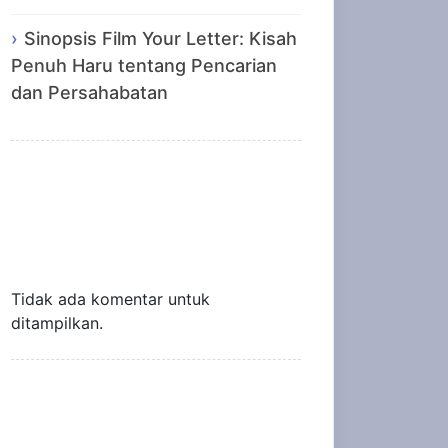
Sinopsis Film Your Letter: Kisah
Penuh Haru tentang Pencarian
dan Persahabatan
Recent
Comments
Tidak ada komentar untuk
ditampilkan.
Archives