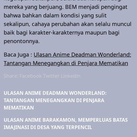
mereka yang berjuang. BEM menjadi pengingat
bahwa bahkan dalam kondisi yang sulit
sekalipun, cahaya perubahan akan selalu muncul
baik bagi karakter-karakternya maupun bagi
penontonnya.
Baca Juga :
Ulasan Anime Deadman Wonderland:
Tantangan Menegangkan di Penjara Mematikan
Share:
Facebook
Twitter
Linkedin
ULASAN ANIME DEADMAN WONDERLAND:
TANTANGAN MENEGANGKAN DI PENJARA
MEMATIKAN
ULASAN ANIME BARAKAMON, MEMPERLUAS BATAS
IMAJINASI DI DESA YANG TERPENCIL