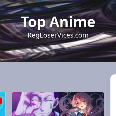
Top Anime
RegLoserVices.com