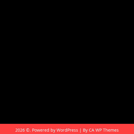
Top Cinema
Fenomena Dunia
LestariWisata
burcharry
2026 ©. Powered by WordPress | By
CA WP Themes