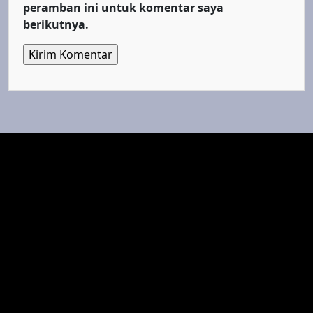
peramban ini untuk komentar saya
berikutnya.
Top Cinema
Fenomena Dunia
LestariWisata
burcharry