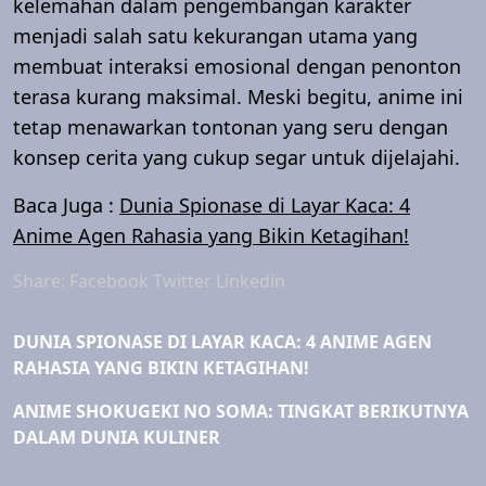
kelemahan dalam pengembangan karakter
menjadi salah satu kekurangan utama yang
membuat interaksi emosional dengan penonton
terasa kurang maksimal. Meski begitu, anime ini
tetap menawarkan tontonan yang seru dengan
konsep cerita yang cukup segar untuk dijelajahi.
Baca Juga :
Dunia Spionase di Layar Kaca: 4
Anime Agen Rahasia yang Bikin Ketagihan!
Share:
Facebook
Twitter
Linkedin
DUNIA SPIONASE DI LAYAR KACA: 4 ANIME AGEN
RAHASIA YANG BIKIN KETAGIHAN!
ANIME SHOKUGEKI NO SOMA: TINGKAT BERIKUTNYA
DALAM DUNIA KULINER