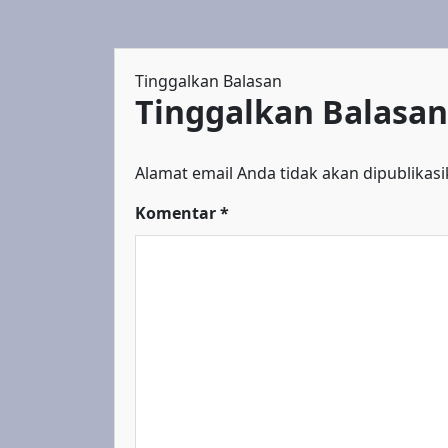
Tinggalkan Balasan
Tinggalkan Balasan
Alamat email Anda tidak akan dipublikasi
Komentar
*