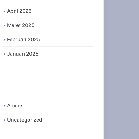
April 2025
Maret 2025
Februari 2025
Januari 2025
Categories
Anime
Uncategorized