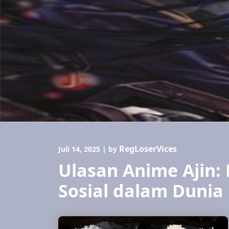
Skip
to
content
RegLoserVices
Juli 14, 2025
|
by
Ulasan Anime Ajin:
Sosial dalam Dunia 