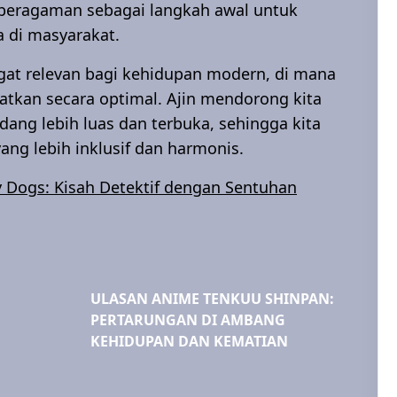
beragaman sebagai langkah awal untuk
 di masyarakat.
gat relevan bagi kehidupan modern, di mana
atkan secara optimal. Ajin mendorong kita
ang lebih luas dan terbuka, sehingga kita
g lebih inklusif dan harmonis.
 Dogs: Kisah Detektif dengan Sentuhan
ULASAN ANIME TENKUU SHINPAN:
PERTARUNGAN DI AMBANG
KEHIDUPAN DAN KEMATIAN