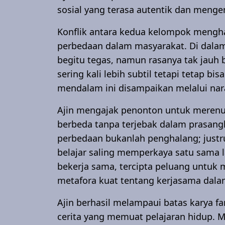
sosial yang terasa autentik dan menge
Konflik antara kedua kelompok mengh
perbedaan dalam masyarakat. Di dalam 
begitu tegas, namun rasanya tak jauh
sering kali lebih subtil tetapi tetap b
mendalam ini disampaikan melalui nara
Ajin mengajak penonton untuk meren
berbeda tanpa terjebak dalam prasan
perbedaan bukanlah penghalang; justr
belajar saling memperkaya satu sama l
bekerja sama, tercipta peluang untuk
metafora kuat tentang kerjasama dal
Ajin berhasil melampaui batas karya 
cerita yang memuat pelajaran hidup. Me