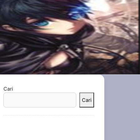
Cari
Cari
Recent Posts