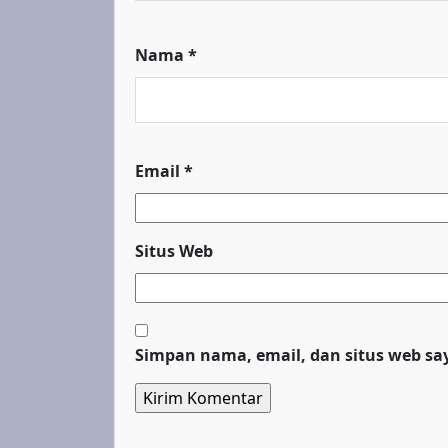
Nama
*
Email
*
Situs Web
Simpan nama, email, dan situs web sa